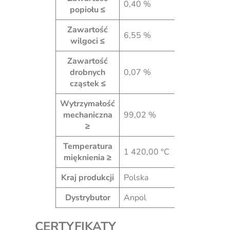
0,40 %
popiołu ≤
Zawartość
6,55 %
wilgoci ≤
Zawartość
drobnych
0,07 %
cząstek ≤
Wytrzymałość
mechaniczna
99,02 %
≥
Temperatura
1 420,00 °C
mięknienia ≥
Kraj produkcji
Polska
Dystrybutor
Anpol
CERTYFIKATY