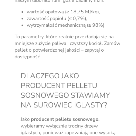
naszym laboratorium, gdzie badamy m.in.:
wartość opałową (≥ 18,75 MJ/kg),
zawartość popiołu (≤ 0,7%),
wytrzymałość mechaniczną (≥ 98%).
To parametry, które realnie przekładają się na
mniejsze zużycie paliwa i czystszy kocioł. Zamów
pellet o potwierdzonej jakości – zapytaj o
dostępność.
DLACZEGO JAKO
PRODUCENT PELLETU
SOSNOWEGO STAWIAMY
NA SUROWIEC IGLASTY?
Jako
producent pelletu sosnowego,
wybieramy wyłącznie trociny drzew
iglastych, ponieważ zapewniają one wysoką