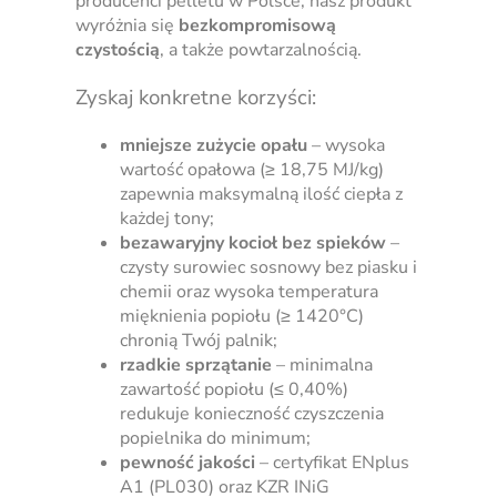
producenci pelletu w Polsce, nasz produkt
wyróżnia się
bezkompromisową
czystością
, a także powtarzalnością.
Zyskaj konkretne korzyści:
mniejsze zużycie opału
– wysoka
wartość opałowa (≥ 18,75 MJ/kg)
zapewnia maksymalną ilość ciepła z
każdej tony;
bezawaryjny kocioł bez spieków
–
czysty surowiec sosnowy bez piasku i
chemii oraz wysoka temperatura
mięknienia popiołu (≥ 1420°C)
chronią Twój palnik;
rzadkie sprzątanie
– minimalna
zawartość popiołu (≤ 0,40%)
redukuje konieczność czyszczenia
popielnika do minimum;
pewność jakości
– certyfikat ENplus
A1 (PL030) oraz KZR INiG