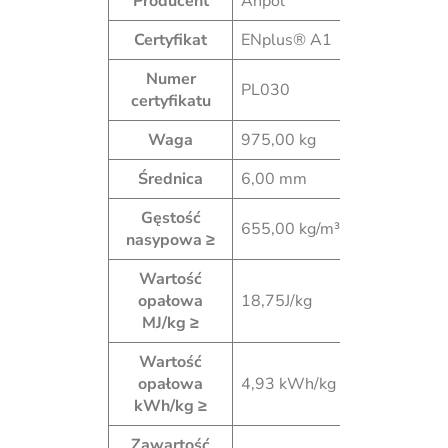
Producent
Anpol
Certyfikat
ENplus® A1
Numer
PL030
certyfikatu
Waga
975,00 kg
Średnica
6,00 mm
Gęstość
655,00 kg/m³
nasypowa ≥
Wartość
opałowa
18,75J/kg
MJ/kg ≥
Wartość
opałowa
4,93 kWh/kg
kWh/kg ≥
Zawartość