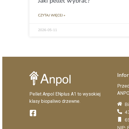
Jaki pellet wybrać?
CZYTAJ WIĘCEJ »
2026-05-11
Info
Przed
ANPO
Pellet Anpol ENplus A1 to wysokiej
klasy biopaliwo drzewne.
B
4
6
NIP: