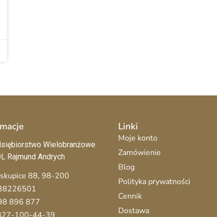
rmacje
Linki
Moje konto
siębiorstwo Wielobranżowe
Zamówienie
L Rajmund Andrych
Blog
iskupice 88, 98-200
Polityka prywatności
38226501
Cennik
98 896 877
Dostawa
 827-100-44-39