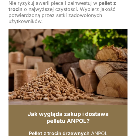
Nie ryzykuj awarii pieca i zainwestuj w
pellet z
trocin
o najwyższej czystości. Wybierz jakość
potwierdzoną przez setki zadowolonych
użytkowników.
Jak wygląda zakup i dostawa
pelletu ANPOL?
Pellet z trocin drzewnych
ANPOL